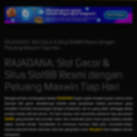
RAJADANA: Slot Gacor & Situs Slot88 Resmi dengan
Peluang Maxwin Tiap Hari
RAJADANA: Slot Gacor &
Situs Slot88 Resmi dengan
Peluang Maxwin Tiap Hari
Banyak pemain menanyakan alasan
RAJADANA
begitu cepat menjadi rujukan utama untuk
bermain slot gacor. Jawabannya terletak pada perpaduan koleksi permainan yang
konsisten memberi kemenangan dengan infrastruktur server yang stabil, sehingga setiap
putaran terasa adil dan lancar. Tim kami secara rutin memantau performa tiap permainan
Slot88
yang berasal dari provider resmi, lalu menandai judul mana yang sedang berada
dalam kondisi terbaik. Pendekatan ini membuat member tidak perlu menebak-nebak,
karena pola permainan serta jam bermain yang ideal untuk
slot gacor
kami bagikan secara
transparan.