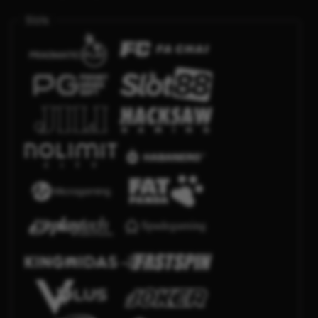
Slots