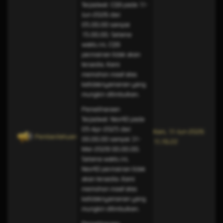
Terjadwal: CQ9 pada 11-
Jun-2026 dari
05.00.00 sampai
15.00.00. Selama
waktu ini, CQ9
permainan tidak akan
tersedia. Kami
memohon maaf atas
ketidaknyamanan yang
mungkin ditimbulkan.
Pemeliharaan
Terjadwal: Nex4D pada
05-Apr-2025 dari
Kam, 11-Jun-2026
Pemberitahuan
00.00.00 sampai 31-
11.19.22
Mei-2028 00.00.00.
Selama waktu ini,
Nex4D permainan tidak
akan tersedia. Kami
memohon maaf atas
ketidaknyamanan yang
mungkin ditimbulkan.