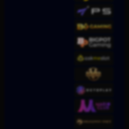
akmal****3
IDR
3,623,500.00
Mahjong Wins 3 – Black
Scatter
akmal****3
IDR
2,025,500.00
Mahjong Wins 3 – Black
Scatter
adhyrat****5
IDR
2,014,000.00
Gates of Olympus Super
Scatter
jjmm****g
IDR
2,000,080.00
Sweet Bonanza 1000
akmal****3
IDR
1,980,200.00
Gates of Olympus Super
Scatter