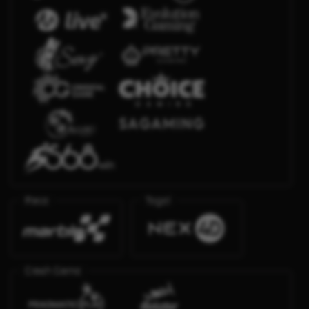
Race
Togel
Crash Game