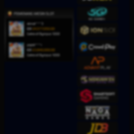
PEMENANG MESIN SLOT
akmal****3
IDR
24,577,050.00
Gates of Olympus 1000
pojokl****r
IDR
23,840,000.00
Gates of Olympus 1000
adhyrat****5
IDR
8,927,400.00
Gates of Olympus Super
Scatter
adhyrat****5
IDR
5,144,600.00
Gates of Olympus Super
Scatter
akmal****3
IDR
4,129,000.00
Gates of Olympus 1000