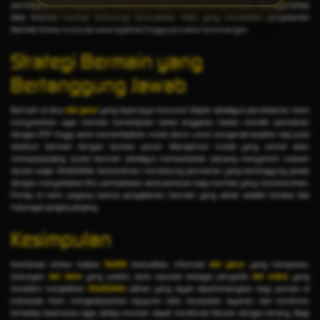
pembayaran kami dijaga agar tetap aman melalui enkripsi standar industri, sehingga setiap
data finansial member terlindungi. Kemudahan inilah yang menjadikan pengalaman
bermain terasa mulus dari awal registrasi hingga pencairan kemenangan.
Strategi Bermain yang
Bertanggung Jawab
Bermain di situs
slot gacor
yang tepercaya menuntut disiplin sekaligus pemahaman. Kami
menyarankan agar member menetapkan batas anggaran harian, memilih permainan
dengan RTP tinggi, serta memanfaatkan mode demo untuk mengenali karakter tiap judul
sebelum bermain dengan taruhan penuh. Manajemen modal yang cermat akan
memperpanjang durasi bermain sekaligus memperbesar peluang menyentuh maxwin
secara wajar. RAJADANA berkomitmen mendukung permainan yang bertanggung jawab
dengan menyediakan fitur pembatasan serta panduan bagi member yang membutuhkan.
Prinsip ini kami pegang karena pengalaman bermain yang sehat adalah fondasi dari
hubungan jangka panjang.
Kesimpulan
Kombinasi antara koleksi
Slot88
berkualitas, informasi
slot gacor
yang transparan,
dukungan
slot dana
yang praktis, serta reputasi sebagai penyedia
slot online
yang
konsisten menjadikan
RAJADANA
pilihan yang layak dipertimbangkan bagi pemain di
Indonesia. Kami mengedepankan kejujuran data, kecepatan layanan, dan komitmen
terhadap keamanan agar setiap member dapat menikmati hiburan dengan tenang. Bagi