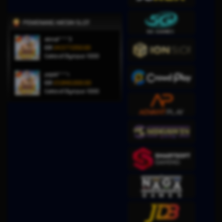
PEMENANG MESIN SLOT
akmal****3
IDR
24,577,050.00
Gates of Olympus 1000
pojokl****r
IDR
23,840,000.00
Gates of Olympus 1000
adhyrat****5
IDR
8,927,400.00
Gates of Olympus Super
Scatter
adhyrat****5
IDR
5,144,600.00
Gates of Olympus Super
Scatter
akmal****3
IDR
4,129,000.00
Gates of Olympus 1000