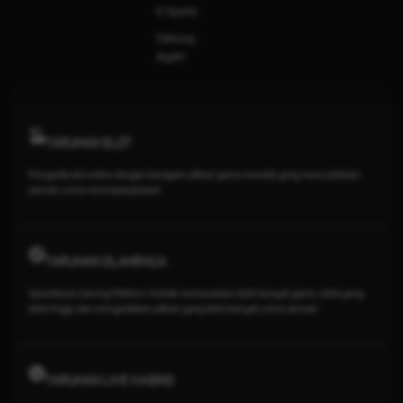
E-Sports
Sabung
Ayam
TARUHAN SLOT
Penyedia slot online dengan beragam pilihan game menarik yang memudahkan
pemain untuk mencapai jackpot
TARUHAN OLAHRAGA
Sportsbook Gaming Platform Terbaik menawarkan lebih banyak game, odds yang
lebih tinggi, dan menyediakan pilihan yang lebih banyak untuk pemain.
TARUHAN LIVE KASINO