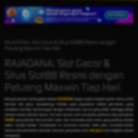
RAJADANA: Slot Gacor & Situs Slot88 Resmi dengan
Peluang Maxwin Tiap Hari
RAJADANA: Slot Gacor &
Situs Slot88 Resmi dengan
Peluang Maxwin Tiap Hari
Banyak pemain menanyakan alasan
RAJADANA
begitu cepat menjadi rujukan utama untuk
bermain slot gacor. Jawabannya terletak pada perpaduan koleksi permainan yang
konsisten memberi kemenangan dengan infrastruktur server yang stabil, sehingga setiap
putaran terasa adil dan lancar. Tim kami secara rutin memantau performa tiap permainan
Slot88
yang berasal dari provider resmi, lalu menandai judul mana yang sedang berada
dalam kondisi terbaik. Pendekatan ini membuat member tidak perlu menebak-nebak,
karena pola permainan serta jam bermain yang ideal untuk
slot gacor
kami bagikan secara
transparan.