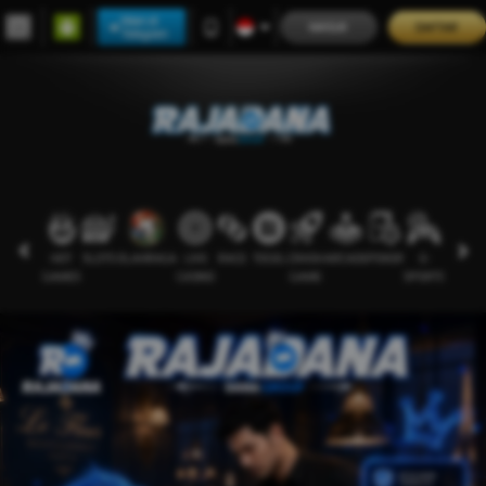
Main di
MASUK
DAFTAR
Telegram
HOT
SLOTS
OLAHRAGA
LIVE
RACE
TOGEL
CRASH
ARCADE
POKER
E-
SABUN
GAMES
CASINO
GAME
SPORTS
AYAM