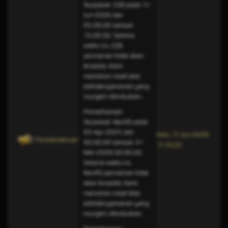
Terjadwal: CQ9 pada 11-
Jun-2026 dari
05.00.00 sampai
15.00.00. Selama
waktu ini, CQ9
permainan tidak akan
tersedia. Kami
memohon maaf atas
ketidaknyamanan yang
mungkin ditimbulkan.
Pemeliharaan
Terjadwal: Nex4D pada
05-Apr-2025 dari
Kam, 11-Jun-2026
Pemberitahuan
00.00.00 sampai 31-
11.19.22
Mei-2028 00.00.00.
Selama waktu ini,
Nex4D permainan tidak
akan tersedia. Kami
memohon maaf atas
ketidaknyamanan yang
mungkin ditimbulkan.