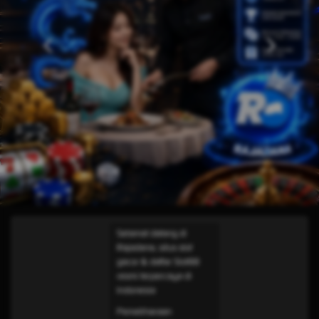
Selamat datang di
Rajadana, situs slot
gacor & daftar Slot88
resmi terpercaya di
Indonesia
Pemeliharaan