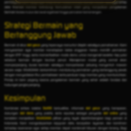
pembayaran kami dijaga agar tetap aman melalui enkripsi standar industri, sehingga setiap
data finansial member terlindungi. Kemudahan inilah yang menjadikan pengalaman
bermain terasa mulus dari awal registrasi hingga pencairan kemenangan.
Strategi Bermain yang
Bertanggung Jawab
Bermain di situs
slot gacor
yang tepercaya menuntut disiplin sekaligus pemahaman. Kami
menyarankan agar member menetapkan batas anggaran harian, memilih permainan
dengan RTP tinggi, serta memanfaatkan mode demo untuk mengenali karakter tiap judul
sebelum bermain dengan taruhan penuh. Manajemen modal yang cermat akan
memperpanjang durasi bermain sekaligus memperbesar peluang menyentuh maxwin
secara wajar. RAJADANA berkomitmen mendukung permainan yang bertanggung jawab
dengan menyediakan fitur pembatasan serta panduan bagi member yang membutuhkan.
Prinsip ini kami pegang karena pengalaman bermain yang sehat adalah fondasi dari
hubungan jangka panjang.
Kesimpulan
Kombinasi antara koleksi
Slot88
berkualitas, informasi
slot gacor
yang transparan,
dukungan
slot dana
yang praktis, serta reputasi sebagai penyedia
slot online
yang
konsisten menjadikan
RAJADANA
pilihan yang layak dipertimbangkan bagi pemain di
Indonesia. Kami mengedepankan kejujuran data, kecepatan layanan, dan komitmen
terhadap keamanan agar setiap member dapat menikmati hiburan dengan tenang. Bagi