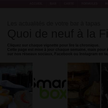
ACCUEIL
BAR
CARTE
FORMULES
I
Les actualités de votre bar à tapas
Quoi de neuf à la F
Cliquez sur chaque vignette pour lire la chronique.
Cette page est mise à jour chaque semaine, mais pour ê
sur nos réseaux sociaux, Facebook ou Instagram en tap
Partenaire
Nouvelle
Burger
de
formule
double
Smartbox
business
La vie est
Depuis
trop courte,
Traiteur,
quelques
prenez [deux]
afterwork
semaines, La
burgers!
Fiesta est
aussi