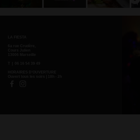
trinquer au
l'équipe
doubles !
champagne
délirante de
Rdv dès
avec le
la Fiesta !
aujourd'hui à
dessert !
la Fiesta
LA FIESTA
6a rue Crudère,
Cours Julien
13006 Marseille
T | 06 16 54 39 49
HORAIRES D'OUVERTURE
Ouvert tous les soirs | 18h - 2h