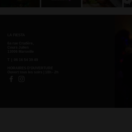
trinquer au
l'équipe
doubles !
champagne
délirante de
Rdv dès
avec le
la Fiesta !
aujourd'hui à
dessert !
la Fiesta
LA FIESTA
6a rue Crudère,
Cours Julien
13006 Marseille
T | 06 16 54 39 49
HORAIRES D'OUVERTURE
Ouvert tous les soirs | 18h - 2h