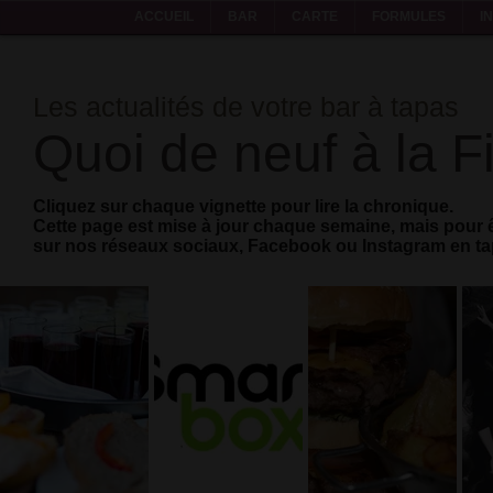
ACCUEIL
BAR
CARTE
FORMULES
I
Les actualités de votre bar à tapas
Quoi de neuf à la F
Cliquez sur chaque vignette pour lire la chronique.
Cette page est mise à jour chaque semaine, mais pour ê
sur nos réseaux sociaux, Facebook ou Instagram en tap
Partenaire
Nouvelle
Burger
de
formule
double
Smartbox
business
La vie est
Depuis
trop courte,
Traiteur,
quelques
prenez [deux]
afterwork
semaines, La
burgers!
Fiesta est
aussi