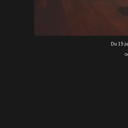
Du 15 j
On