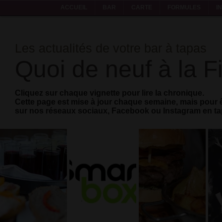
ACCUEIL
BAR
CARTE
FORMULES
I
Les actualités de votre bar à tapas
Quoi de neuf à la F
Cliquez sur chaque vignette pour lire la chronique.
Cette page est mise à jour chaque semaine, mais pour ê
sur nos réseaux sociaux, Facebook ou Instagram en tap
Partenaire
Nouvelle
Burger
de
formule
double
Smartbox
business
La vie est
Depuis
trop courte,
Traiteur,
quelques
prenez [deux]
afterwork
semaines, La
burgers!
Fiesta est
aussi