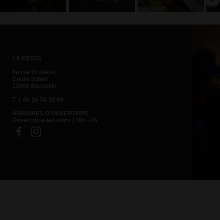
trinquer au
l'équipe
doubles !
champagne
délirante de
Rdv dès
avec le
la Fiesta !
aujourd'hui à
dessert !
la Fiesta
LA FIESTA
6a rue Crudère,
Cours Julien
13006 Marseille
T | 06 16 54 39 49
HORAIRES D'OUVERTURE
Ouvert tous les soirs | 18h - 2h