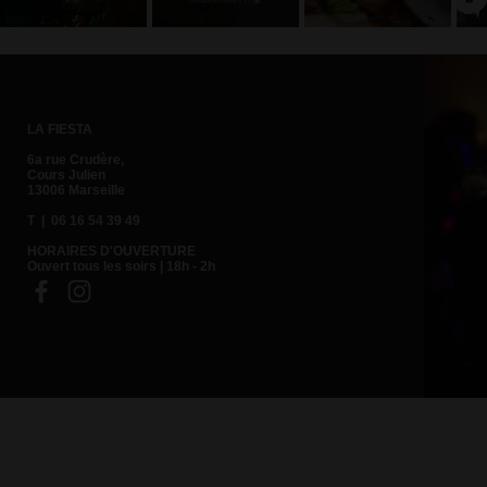
trinquer au
l'équipe
doubles !
champagne
délirante de
Rdv dès
avec le
la Fiesta !
aujourd'hui à
dessert !
la Fiesta
LA FIESTA
6a rue Crudère,
Cours Julien
13006 Marseille
T | 06 16 54 39 49
HORAIRES D'OUVERTURE
Ouvert tous les soirs | 18h - 2h