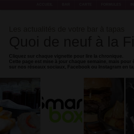
ACCUEIL
BAR
CARTE
FORMULES
I
Les actualités de votre bar à tapas
Quoi de neuf à la F
Cliquez sur chaque vignette pour lire la chronique.
Cette page est mise à jour chaque semaine, mais pour ê
sur nos réseaux sociaux, Facebook ou Instagram en tap
Partenaire
Nouvelle
Burger
de
formule
double
Smartbox
business
La vie est
Depuis
trop courte,
Traiteur,
quelques
prenez [deux]
afterwork
semaines, La
burgers!
Fiesta est
aussi