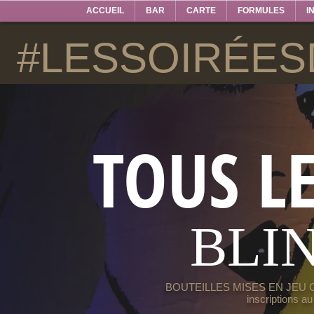
ACCUEIL
BAR
CARTE
FORMULES
I
#LESSOIRÉES
TOUS L
BLI
BOUTEILLES MISES EN JEU 
inscriptions a