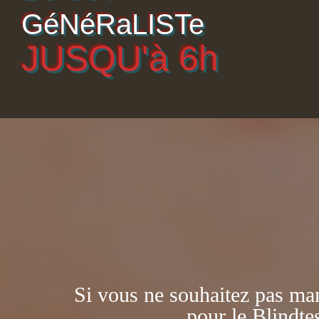
GéNéRaLISTe
JUSQU'à 6h
Si vous ne souhaitez pas man
pour le Blindtes