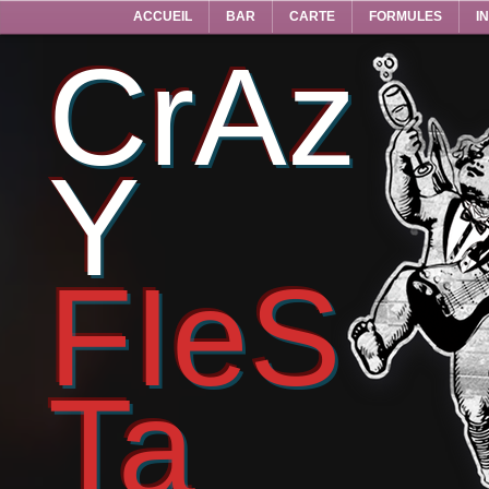
ACCUEIL
BAR
CARTE
FORMULES
I
CrAz
Y
FIeS
Ta